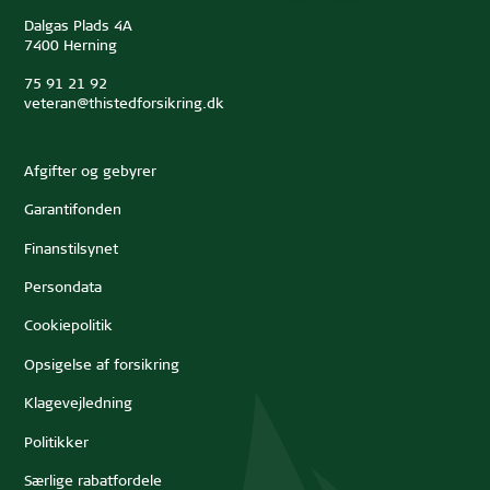
Dalgas Plads 4A
7400 Herning
75 91 21 92
veteran@thistedforsikring.dk
Afgifter og gebyrer
Garantifonden
Finanstilsynet
Persondata
Cookiepolitik
Opsigelse af forsikring
Klagevejledning
Politikker
Særlige rabatfordele