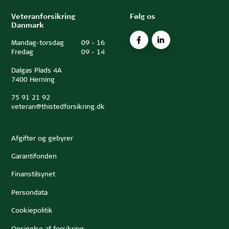
Veteranforsikring
Følg os
Danmark
Mandag-torsdag
09
-
16
Fredag
09
-
14
Dalgas Plads 4A
7400 Herning
75 91 21 92
veteran@thistedforsikring.dk
Afgifter og gebyrer
Garantifonden
Finanstilsynet
Persondata
Cookiepolitik