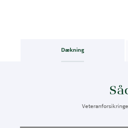
Dækning
Så
Veteranforsikring