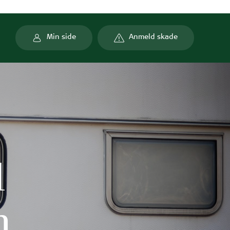
Min side
Anmeld skade
Min side
l
n