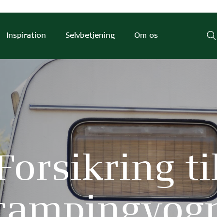
Inspiration
Selvbetjening
Om os
Forsikring ti
campingvog