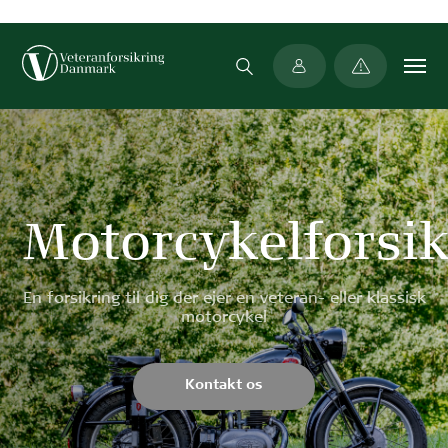
Min side
Motorcykelforsik
En forsikring til dig der ejer en veteran- eller klassisk
motorcykel
Kontakt os