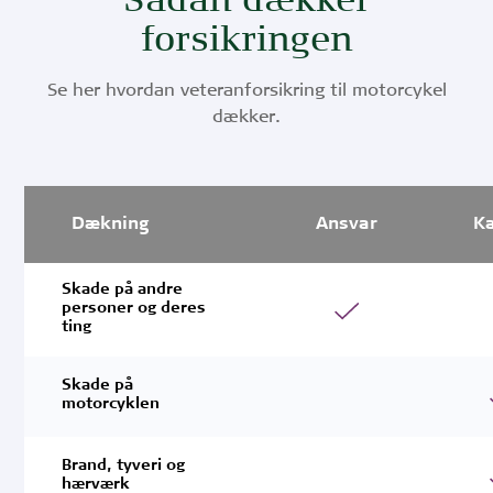
Sådan dækker
forsikringen
Se her hvordan veteranforsikring til motorcykel
dækker.
Dækning
Ansvar
K
Skade på andre
personer og deres
ting
Skade på
motorcyklen
Brand, tyveri og
hærværk