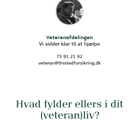
Veteranafdelingen
Vi sidder klar til at hjælpe
75 91 21 92
veteran@thistedforsikring.dk
Hvad fylder ellers i dit
(veteran)liv?