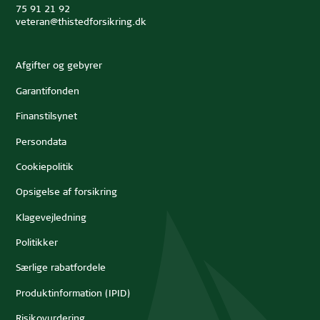
75 91 21 92
veteran@thistedforsikring.dk
Afgifter og gebyrer
Garantifonden
Finanstilsynet
Persondata
Cookiepolitik
Opsigelse af forsikring
Klagevejledning
Politikker
Særlige rabatfordele
Produktinformation (IPID)
Risikovurdering