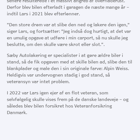
senere resulterede i et massivt angreb af overfladerust.
Derfor blev bilen efterladt i garagen de næste mange år –
indtil Lars i 2021 blev efterlønner.
”Den store drøm var at slibe den ned og lakere den igen,”
siger Lars, og fortsætter: ”Jeg indså dog hurtigt, at det var
en umulig opgave at udføre i min carport, så nu skulle jeg
beslutte, om den skulle være skrot eller slot.”.
Sæby Autolakering er specialister i at gøre ældre biler i
stand, så de fik opgaven med at skille bilen ad, slibe den til
blankplader og male den i sin originale farve: Alpin Weiss.
Heldigvis var undervognen stadig i god stand, så
veteransyn var intet problem.
I 2022 var Lars igen ejer af en flot veteran, som
selvfølgelig skulle vises frem på de danske landeveje – og
således blev bilen forsikret hos Veteranforsikring
Danmark.