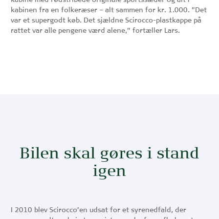
kabine med rødstribede originale sportssæder og alt i
kabinen fra en folkeræser – alt sammen for kr. 1.000. ”Det
var et supergodt køb. Det sjældne Scirocco-plastkappe på
rattet var alle pengene værd alene,” fortæller Lars.
Bilen skal gøres i stand
igen
I 2010 blev Scirocco’en udsat for et syrenedfald, der