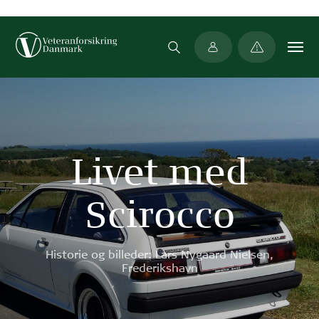
Min side
Livet med
Scirocco
Historie og billeder: Lars Nygaard Nielsen,
Frederikshavn