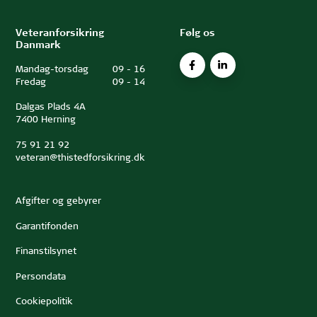
Veteranforsikring
Følg os
Danmark
Mandag-torsdag
09
-
16
Fredag
09
-
14
Dalgas Plads 4A
7400 Herning
75 91 21 92
veteran@thistedforsikring.dk
Afgifter og gebyrer
Garantifonden
Finanstilsynet
Persondata
Cookiepolitik