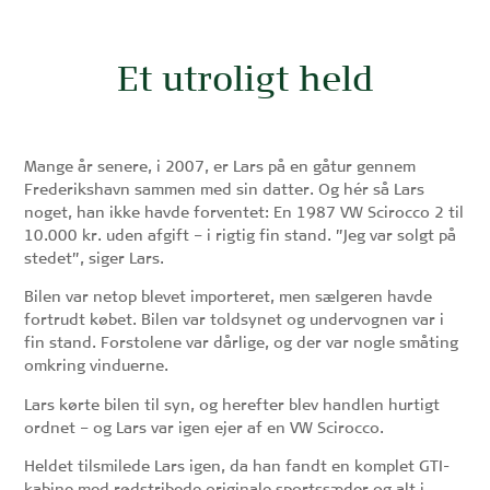
Et utroligt held
Mange år senere, i 2007, er Lars på en gåtur gennem
Frederikshavn sammen med sin datter. Og hér så Lars
noget, han ikke havde forventet: En 1987 VW Scirocco 2 til
10.000 kr. uden afgift – i rigtig fin stand. ”Jeg var solgt på
stedet”, siger Lars.
Bilen var netop blevet importeret, men sælgeren havde
fortrudt købet. Bilen var toldsynet og undervognen var i
fin stand. Forstolene var dårlige, og der var nogle småting
omkring vinduerne.
Lars kørte bilen til syn, og herefter blev handlen hurtigt
ordnet – og Lars var igen ejer af en VW Scirocco.
Heldet tilsmilede Lars igen, da han fandt en komplet GTI-