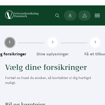
Min side
1
2
3
g forsikringer
Dine oplysninger
Få et tilbu
Vælg dine forsikringer
Fortæl os hvad du ønsker, så kontakter vi dig hurtigst
muligt.
Bil og køretøjer