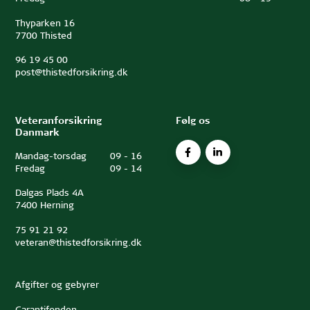
Thyparken 16
7700 Thisted
96 19 45 00
post@thistedforsikring.dk
Veteranforsikring
Følg os
Danmark
Mandag-torsdag
09
-
16
Fredag
09
-
14
Dalgas Plads 4A
7400 Herning
75 91 21 92
veteran@thistedforsikring.dk
Afgifter og gebyrer