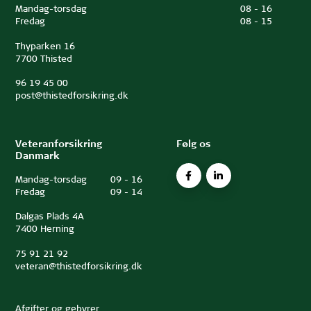
Mandag-torsdag
08
-
16
Fredag
08
-
15
Thyparken 16
7700 Thisted
96 19 45 00
post@thistedforsikring.dk
Veteranforsikring
Følg os
Danmark
Mandag-torsdag
09
-
16
Fredag
09
-
14
Dalgas Plads 4A
7400 Herning
75 91 21 92
veteran@thistedforsikring.dk
Afgifter og gebyrer